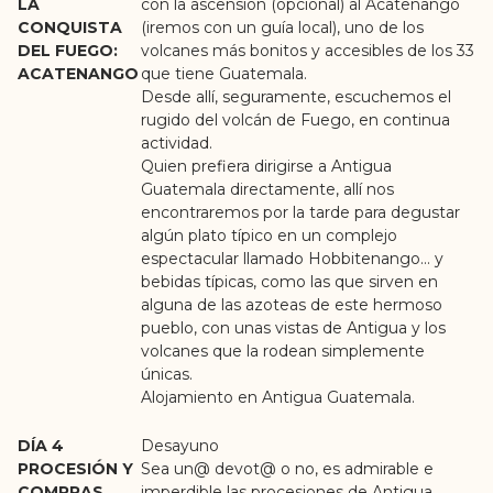
LA
con la ascensión (opcional) al Acatenango
CONQUISTA
(iremos con un guía local), uno de los
DEL FUEGO:
volcanes más bonitos y accesibles de los 33
ACATENANGO
que tiene Guatemala.
Desde allí, seguramente, escuchemos el
rugido del volcán de Fuego, en continua
actividad.
Quien prefiera dirigirse a Antigua
Guatemala directamente, allí nos
encontraremos por la tarde para degustar
algún plato típico en un complejo
espectacular llamado Hobbitenango… y
bebidas típicas, como las que sirven en
alguna de las azoteas de este hermoso
pueblo, con unas vistas de Antigua y los
volcanes que la rodean simplemente
únicas.
Alojamiento en Antigua Guatemala.
DÍA 4
Desayuno
PROCESIÓN Y
Sea un@ devot@ o no, es admirable e
COMPRAS
imperdible las procesiones de Antigua