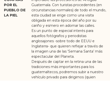
POR EL
Guatemala. Con turistas procedentes (en
PUEBLO DE
circunstancias normales) de todo el mundo,
LA PIEL
esta ciudad se erige como una visita
obligada en esta época del año por su
cariño y esmero en adornar las calles.
Es un punto de especial interés para
aquellos fotógrafos y periodistas
anglosajones -sobre todo de EEUU e
Inglaterra- que quieren reflejar a través de
la imagen una de las ‘Semana Santa’ más
espectacular del Planeta.
Después de captar en la retina una de las
tradiciones más importantes para los
guatemaltecos, podremos subir a nuestro
vehículo privado para dirigirnos (quien
quiera) al vecino pueblo de Pastores,
famoso por sus decenas de tiendas
dedicados exclusivamente a la piel y,
particularmente, al calzado. Calidad muy
alta y unos precios muy diferentes a los
que estamos acostumbrados a ver.