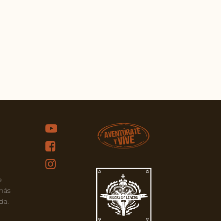
e
 más
da.