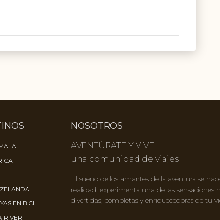
TINOS
NOSOTROS
AVENTÚRATE Y VIVE
MALA
una comunidad de viajes
RICA
El sueño de los amantes de la aventura se hac
 ZELANDA
realidad: experimenta una de las sensaciones
divertidas, completas y enriquecedoras de tu vi
YAS EN BICI
 RIVER