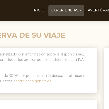
INICIO
EXPERIENCIAS
AVENTÚRAT
RVA DE SU VIAJE
rsonalizado con información sobre la disponibilidad,
o. Todos los precios que se faciliten son con IVA
 de 300€ por persona o, si lo desea, la totalidad del
nuestras
condiciones generales.