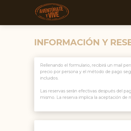
AVENTÚRATE Y VIVE
INFORMACIÓN Y RESE
Rellenando el formulario, recibirá un mail pe
precio por persona y el método de pago segur
incluidos.
Las reservas serán efectivas después del pago
mismo. La reserva implica la aceptación de 